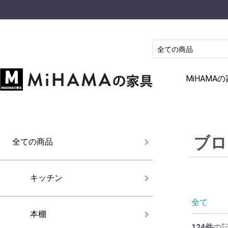
MiHAM
ブロ
全ての商品
キッチン
全て
本棚
124件
の