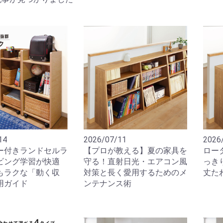
14
2026/07/11
2026
ー付きランドセルラ
【プロが教える】夏の家具を
ロー
ビング学習が快適
守る！直射日光・エアコン風
っき
もラクな「動く収
対策と長く愛用するためのメ
丈た
用ガイド
ンテナンス術