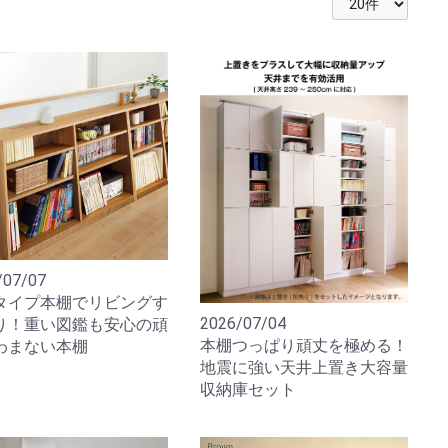
/07/07
タイプ本棚でリビングす
2026/07/04
り！重い図鑑も安心の頑
本棚つっぱり頑丈を極める！
わまない本棚
地震に強い天井上置き大容量
収納庫セット