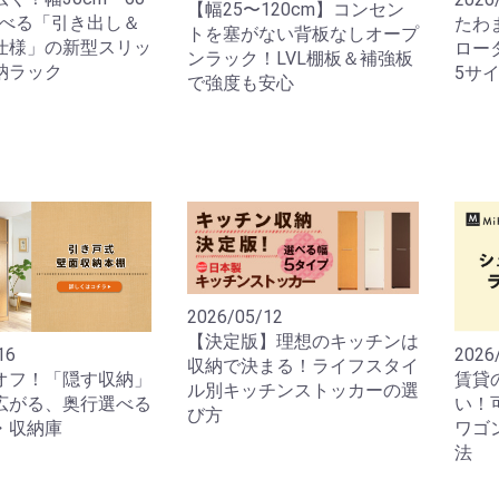
【幅25〜120cm】コンセン
選べる「引き出し＆
たわ
トを塞がない背板なしオープ
仕様」の新型スリッ
ロー
ンラック！LVL棚板＆補強板
納ラック
5サイ
で強度も安心
2026/05/12
【決定版】理想のキッチンは
16
2026
収納で決まる！ライフスタイ
オフ！「隠す収納」
賃貸
ル別キッチンストッカーの選
広がる、奥行選べる
い！
び方
・収納庫
ワゴ
法