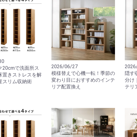
30
2026/06/27
2026
20cmで洗面所ス
模様替えで心機一転！季節の
隠す
床置きストレスを解
変わり目におすすめのインテ
分け
産スリム収納術
リア配置換え
テリ