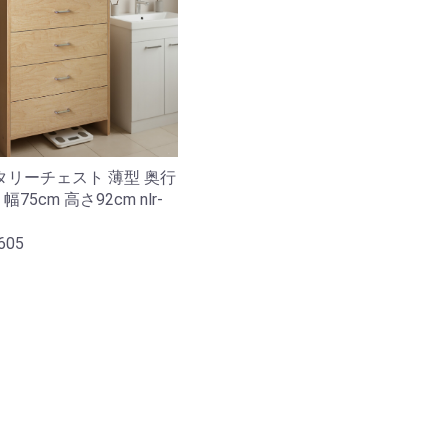
タリーチェスト 薄型 奥行
 幅75cm 高さ92cm nlr-
605