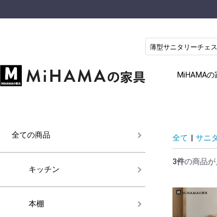
MiHAM
全ての商品
全て
|
サニ
3件
の商品が
キッチン
本棚