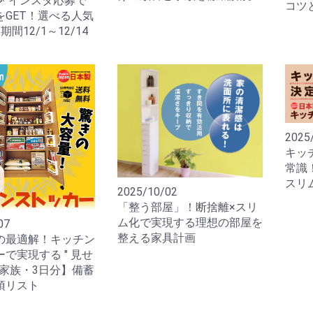
 インスタ応募で
コツ
をGET！選べる人気
間12/1～12/14
2025
キッ
常識
スリ
2025/10/02
「整う部屋」！断捨離×スリ
ム化で実現する理想の部屋を
07
整える家具計画
の最適解！キッチン
で実現する " 見せ
4人家族・3日分】備蓄
須リスト