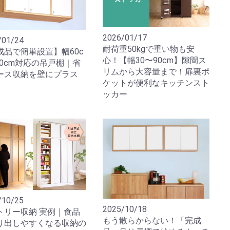
2026/01/17
/01/24
耐荷重50kgで重い物も安
成品で簡単設置】幅60c
心！【幅30〜90cm】隙間ス
90cm対応の吊戸棚｜省
リムから大容量まで！扉裏ポ
ース収納を壁にプラス
ケットが便利なキッチンスト
ッカー
/10/25
2025/10/18
トリー収納 実例｜食品
もう散らからない！「完成
り出しやすくなる収納の