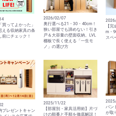
2026/02/07
14
2026
奥行選べる21・30・40cm！
「買ってよかった」
【完
狭い部屋でも諦めない！引き
思える収納家具の条
m・
戸＆大容量の壁面収納。LVL
し前にチェック！
スペ
棚板で長く使える「一生モ
ノ」の選び方
2025
2025/11/22
02
パン
【部屋別・家具活用術】片づ
納プレゼントキャン
が取
けの順番と手順を徹底解説！