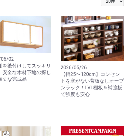
/06/02
棚を後付けしてスッキリ
2026/05/26
！安全な木材下地の探し
【幅25〜120cm】コンセン
頑丈な完成品
トを塞がない背板なしオープ
ンラック！LVL棚板＆補強板
で強度も安心