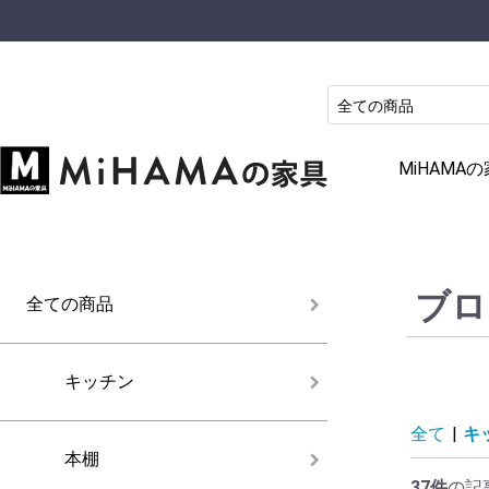
MiHAM
ブロ
全ての商品
キッチン
全て
|
キ
本棚
37件
の記