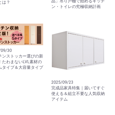
品」吊り戸棚で始めるキッチ
とは？
ン・トイレの究極収納計画
/09/30
チンストッカー選びの新
！たわまないLVL素材の
ムタイプ＆大容量タイプ
2025/09/23
完成品家具特集｜届いてすぐ
使える＆組立不要な人気収納
アイテム