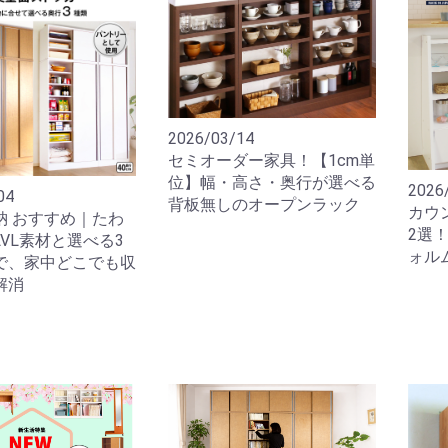
2026/03/14
セミオーダー家具！【1cm単
位】幅・高さ・奥行が選べる
2026
04
背板無しのオープンラック
カウ
納 おすすめ｜たわ
2選！
VL素材と選べる3
ォル
で、家中どこでも収
解消