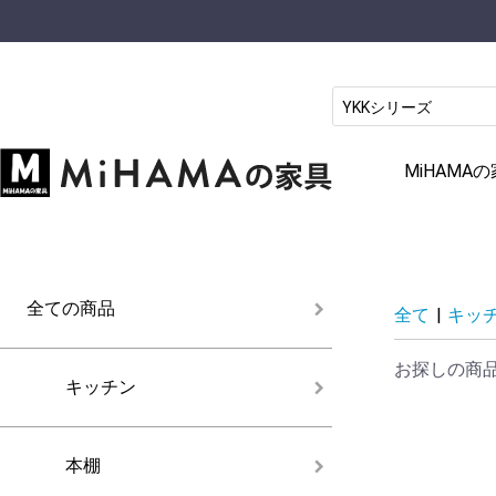
MiHAM
全ての商品
全て
|
キッ
お探しの商
キッチン
本棚