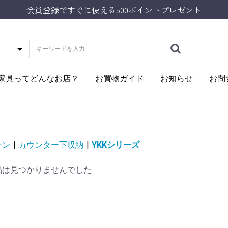
会員登録ですぐに使える500ポイントプレゼント
Aの家具ってどんなお店？
お買物ガイド
お知らせ
お問
チン
|
カウンター下収納
|
YKKシリーズ
品は見つかりませんでした