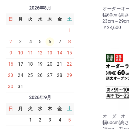
2026年8月
オーダーオ
幅60cm(高さ
日
月
火
水
木
金
土
23cm～29cm
￥24,600
1
2
3
4
5
6
7
8
9
10
11
12
13
14
15
16
17
18
19
20
21
22
23
24
25
26
27
28
29
30
31
2026年9月
日
月
火
水
木
金
土
オーダーオ
1
2
3
4
5
幅60cm(高さ
15cm～22cm