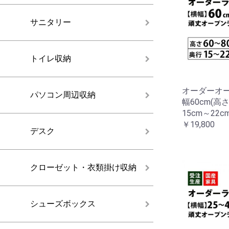
サニタリー
トイレ収納
オーダーオ
パソコン周辺収納
幅60cm(高さ
15cm～22cm
￥19,800
デスク
クローゼット・衣類掛け収納
シューズボックス