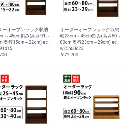
ダーオープンラック収納
オーダーオープンラック収納
cm～45cm刻み(高さ91～
幅25cm～45cm刻み(高さ60～
m 奥行15cm～22cm) ec-
80cm 奥行23cm～29cm) ec-
91d15
w25h60d23
700
￥22,700