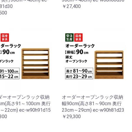
81d30
￥27,400
500
ダーオープンラック収納
オーダーオープンラック収納
cm(高さ91～100cm 奥行
幅90cm(高さ81～90cm 奥行
～22cm) ec-w90h91d15
23cm～29cm) ec-w90h81d23
300
￥29,300