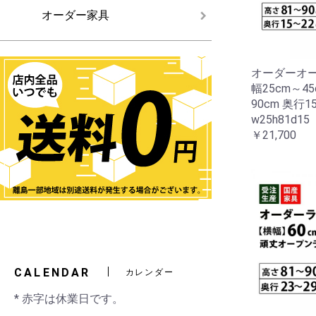
オーダー家具
オーダーオ
幅25cm～4
90cm 奥行15
w25h81d15
￥21,700
CALENDAR
カレンダー
* 赤字は休業日です。