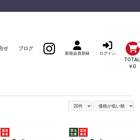
合せ
ブログ
新規会員登録
ログイン
TOTAL
￥0