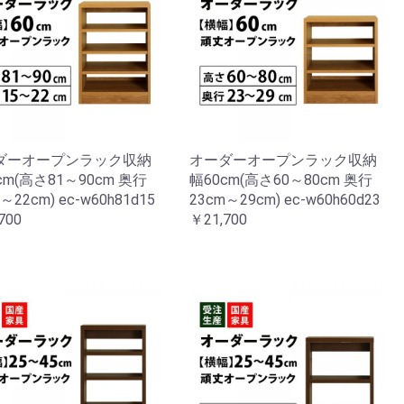
ダーオープンラック収納
オーダーオープンラック収納
cm(高さ81～90cm 奥行
幅60cm(高さ60～80cm 奥行
～22cm) ec-w60h81d15
23cm～29cm) ec-w60h60d23
700
￥21,700