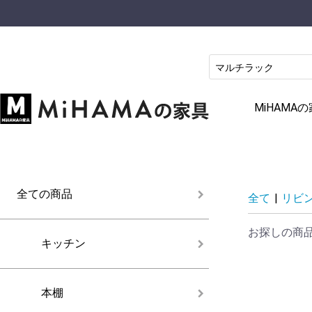
MiHAM
全ての商品
全て
|
リビ
お探しの商
キッチン
本棚