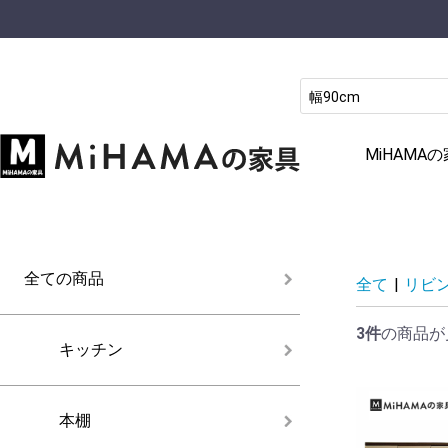
MiHAM
全ての商品
全て
|
リビ
3件
の商品が
キッチン
本棚