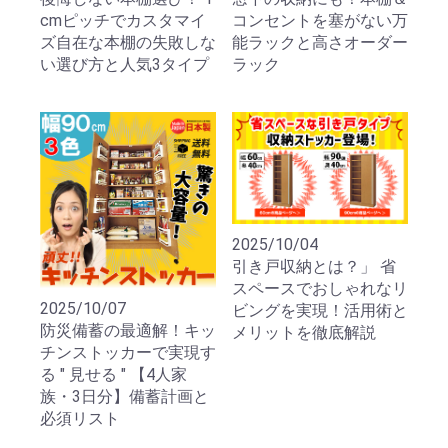
cmピッチでカスタマイ
コンセントを塞がない万
ズ自在な本棚の失敗しな
能ラックと高さオーダー
い選び方と人気3タイプ
ラック
2025/10/04
引き戸収納とは？」 省
スペースでおしゃれなリ
2025/10/07
ビングを実現！活用術と
防災備蓄の最適解！キッ
メリットを徹底解説
チンストッカーで実現す
る " 見せる " 【4人家
族・3日分】備蓄計画と
必須リスト