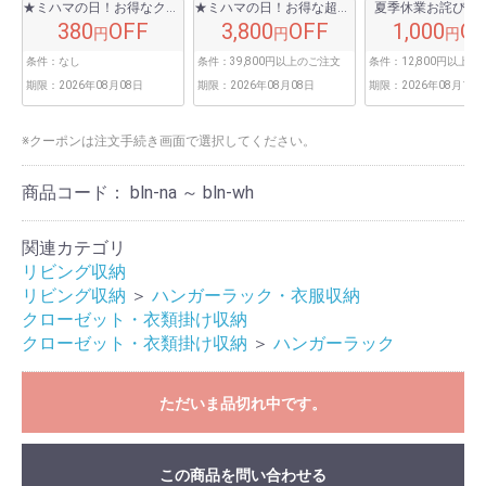
★ミハマの日！お得なクーポン★
★ミハマの日！お得な超得クーポン★
夏季休業お詫びク
380
OFF
3,800
OFF
1,000
O
円
円
円
条件：
なし
条件：
39,800円以上のご注文
条件：
12,800円以上
期限：
2026年08月08日
期限：
2026年08月08日
期限：
2026年08月16日
※クーポンは注文手続き画面で選択してください。
商品コード：
bln-na ～ bln-wh
関連カテゴリ
リビング収納
リビング収納
＞
ハンガーラック・衣服収納
クローゼット・衣類掛け収納
クローゼット・衣類掛け収納
＞
ハンガーラック
ただいま品切れ中です。
この商品を問い合わせる