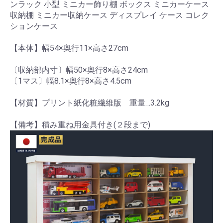
ンラック 小型 ミニカー飾り棚 ボックス ミニカーケース
収納棚 ミニカー収納ケース ディスプレイ ケース コレク
ションケース
【本体】幅54×奥行11×高さ27cm
〔収納部内寸〕幅50×奥行8×高さ24cm
〔1マス〕幅8.1×奥行8×高さ4.5cm
【材質】プリント紙化粧繊維版 重量…3.2kg
【備考】積み重ね用金具付き(２段まで)