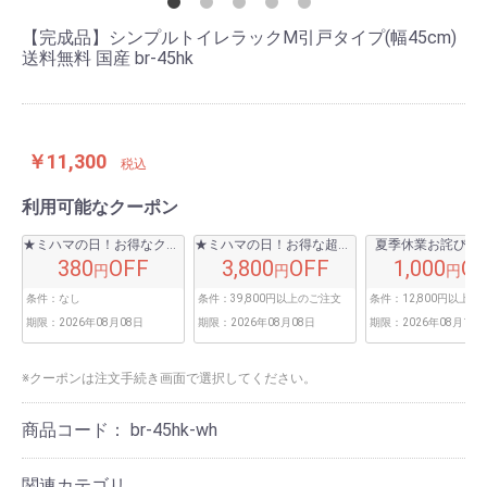
【完成品】シンプルトイレラックM引戸タイプ(幅45cm)
送料無料 国産 br-45hk
￥11,300
税込
利用可能なクーポン
★ミハマの日！お得なクーポン★
★ミハマの日！お得な超得クーポン★
夏季休業お詫びク
380
OFF
3,800
OFF
1,000
O
円
円
円
条件：
なし
条件：
39,800円以上のご注文
条件：
12,800円以上
期限：
2026年08月08日
期限：
2026年08月08日
期限：
2026年08月16日
※クーポンは注文手続き画面で選択してください。
商品コード：
br-45hk-wh
関連カテゴリ