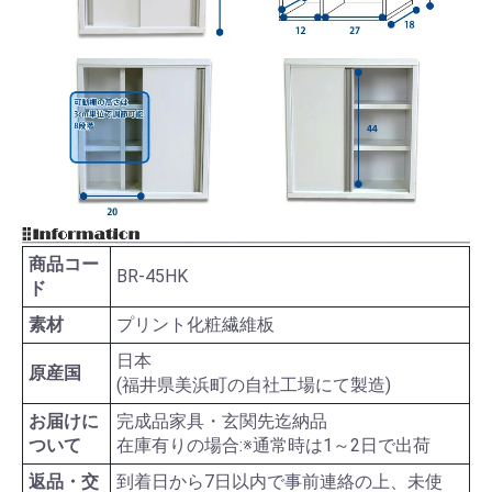
商品コー
BR-45HK
ド
素材
プリント化粧繊維板
日本
原産国
(福井県美浜町の自社工場にて製造)
お届けに
完成品家具・玄関先迄納品
ついて
在庫有りの場合:※通常時は1～2日で出荷
返品・交
到着日から7日以内で事前連絡の上、未使