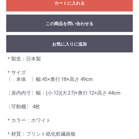
カートに入れる
この商品を問い合わせる
お気に入りに追加
＊製造：日本製
＊サイズ
〔 本体 〕幅:45×奥行:18×高さ:49cm
〔扉内内寸〕幅：(小:12)(大:27)×奥行:12×高さ:44cm
〔可動棚〕 4枚
＊カラー：ホワイト
＊材質：プリント紙化粧繊維板